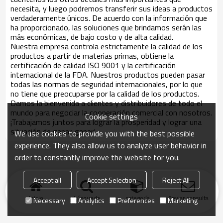
necesita, y luego podremos transferir sus ideas a productos
verdaderamente únicos. De acuerdo con la información que
ha proporcionado, las soluciones que brindamos serán las
más económicas, de bajo costo y de alta calidad.
Nuestra empresa controla estrictamente la calidad de los
productos a partir de materias primas, obtiene la
certificación de calidad ISO 9001 y la certificación
internacional de la FDA. Nuestros productos pueden pasar
todas las normas de seguridad internacionales, por lo que
no tiene que preocuparse por la calidad de los productos.
Damos la bienvenida a clientes y distribuidores de todo el
mundo para negociar la cooperación comercial con nosotros.
Cookie settings
¡Trabajamos juntos para lograr la prosperidad y lograr una
situación de ganar-ganar!
We use cookies to provide you with the best possible
experience. They also allow us to analyze user behavior in
order to constantly improve the website for you.
Accept all
Accept Selection
Reject All
Inicio
búsqueda
categoría
Enviar consulta
Necessary
Analytics
Preferences
Marketing