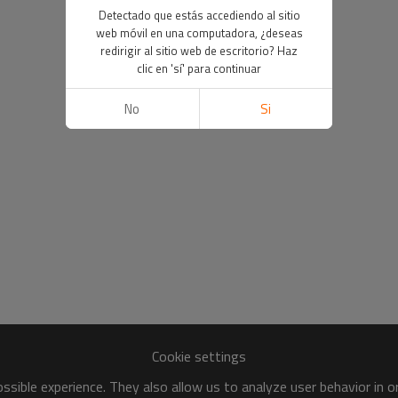
Detectado que estás accediendo al sitio
web móvil en una computadora, ¿deseas
redirigir al sitio web de escritorio? Haz
clic en 'sí' para continuar
No
Si
Cookie settings
sible experience. They also allow us to analyze user behavior in 