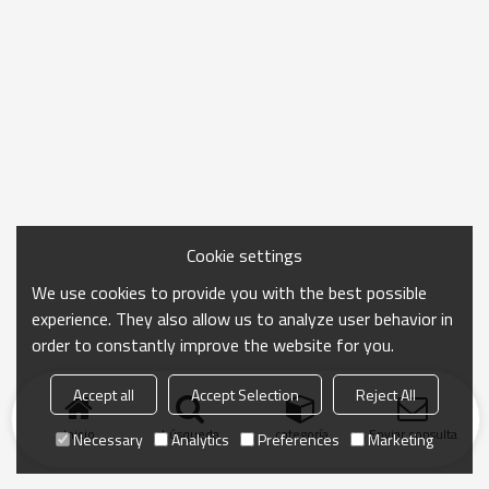
Cookie settings
We use cookies to provide you with the best possible
experience. They also allow us to analyze user behavior in
order to constantly improve the website for you.
Accept all
Accept Selection
Reject All
Inicio
búsqueda
categoría
Enviar consulta
Necessary
Analytics
Preferences
Marketing