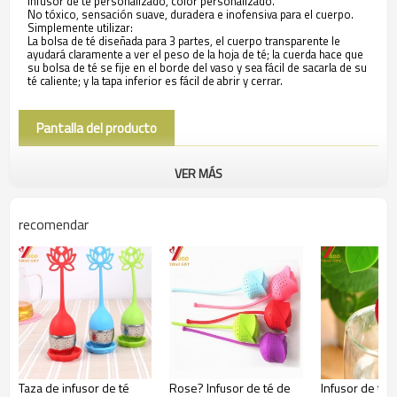
Infusor de té personalizado, color personalizado.
No tóxico, sensación suave, duradera e inofensiva para el cuerpo.
Simplemente utilizar:
La bolsa de té diseñada para 3 partes, el cuerpo transparente le
ayudará claramente a ver el peso de la hoja de té; la cuerda hace que
su bolsa de té se fije en el borde del vaso y sea fácil de sacarla de su
té caliente; y la tapa inferior es fácil de abrir y cerrar.
Pantalla del producto
VER MÁS
recomendar
Taza de infusor de té
Rose? Infusor de té de
Infusor de té d