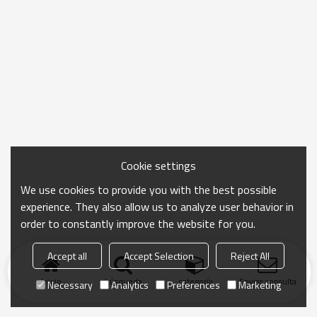
Cookie settings
We use cookies to provide you with the best possible
experience. They also allow us to analyze user behavior in
order to constantly improve the website for you.
Accept all
Accept Selection
Reject All
Inicio
búsqueda
categoría
Enviar consulta
Necessary
Analytics
Preferences
Marketing