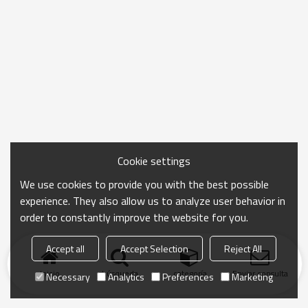
Cookie settings
We use cookies to provide you with the best possible
experience. They also allow us to analyze user behavior in
order to constantly improve the website for you.
Accept all
Accept Selection
Reject All
Inicio
búsqueda
categoría
Enviar consulta
Necessary
Analytics
Preferences
Marketing