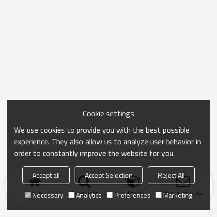
Cookie settings
We use cookies to provide you with the best possible
experience. They also allow us to analyze user behavior in
order to constantly improve the website for you.
Accept all
Accept Selection
Reject All
Inicio
búsqueda
categoría
Enviar consulta
Necessary
Analytics
Preferences
Marketing