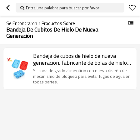
Entra una palabra para buscar por favor
Se Encontraron
1
Productos Sobre
Bandeja De Cubitos De Hielo De Nueva
Generación
Bandeja de cubos de hielo de nueva
generación, fabricante de bolas de hielo,
bandeja de hielo de silicona con tapa de
Silicona de grado alimenticio con nuevo diseño de
Esfera para enfriar whisky, cócteles,
mecanismo de bloqueo para evitar fugas de agua en
todas partes.
vodka