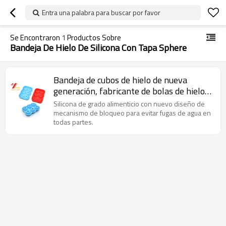
Entra una palabra para buscar por favor
Se Encontraron
1
Productos Sobre
Bandeja De Hielo De Silicona Con Tapa Sphere
Bandeja de cubos de hielo de nueva
generación, fabricante de bolas de hielo,
bandeja de hielo de silicona con tapa de
Silicona de grado alimenticio con nuevo diseño de
Esfera para enfriar whisky, cócteles,
mecanismo de bloqueo para evitar fugas de agua en
todas partes.
vodka