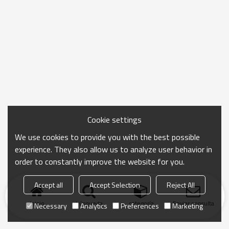
Cookie settings
We use cookies to provide you with the best possible
experience. They also allow us to analyze user behavior in
order to constantly improve the website for you.
Accept all
Accept Selection
Reject All
Inicio
búsqueda
categoría
Enviar consulta
Necessary
Analytics
Preferences
Marketing