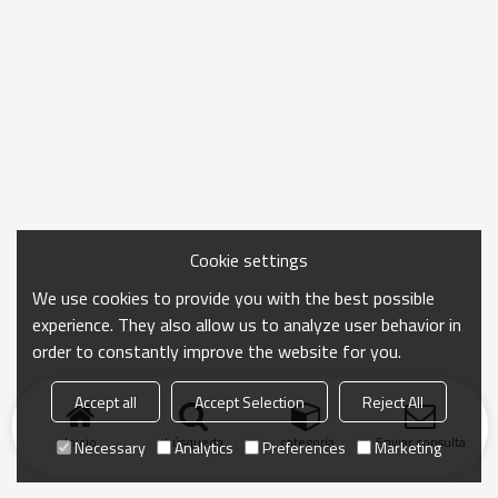
Cookie settings
We use cookies to provide you with the best possible
experience. They also allow us to analyze user behavior in
order to constantly improve the website for you.
Accept all
Accept Selection
Reject All
Inicio
búsqueda
categoría
Enviar consulta
Necessary
Analytics
Preferences
Marketing