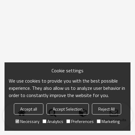
Cookie settings
We use cookies to provide you with the best possible
experience. They also allow us to analyze user behavior in
order to constantly improve the website for you.
Accept all
Accept Selection
Reject All
Inicio
búsqueda
categoría
Enviar consulta
Necessary
Analytics
Preferences
Marketing