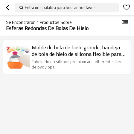
Entra una palabra para buscar por favor
Se Encontraron
1
Productos Sobre
Esferas Redondas De Bolas De Hielo
Molde de bola de hielo grande, bandeja
de bola de hielo de silicona flexible para
amantes de la bebida fría, esferas
Fabricado en silicona premium antiadherente, libre
redondas de bola de hielo
de pvc y bpa.