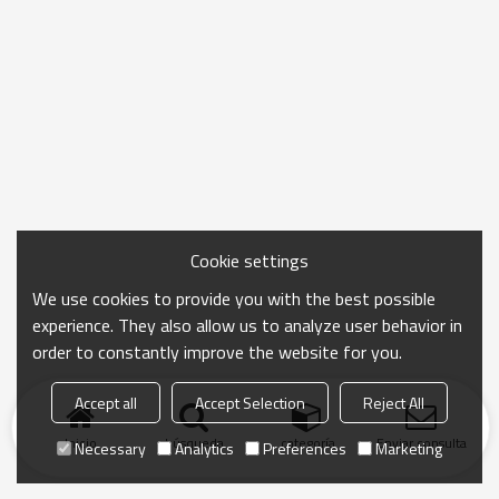
Cookie settings
We use cookies to provide you with the best possible
experience. They also allow us to analyze user behavior in
order to constantly improve the website for you.
Accept all
Accept Selection
Reject All
Inicio
búsqueda
categoría
Enviar consulta
Necessary
Analytics
Preferences
Marketing