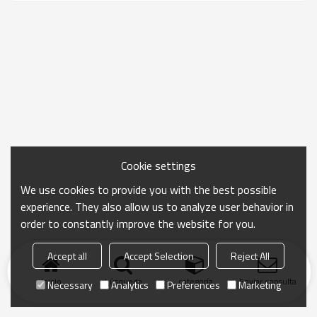
Cookie settings
We use cookies to provide you with the best possible
experience. They also allow us to analyze user behavior in
order to constantly improve the website for you.
Accept all
Accept Selection
Reject All
Inicio
búsqueda
categoría
Enviar consulta
Necessary
Analytics
Preferences
Marketing