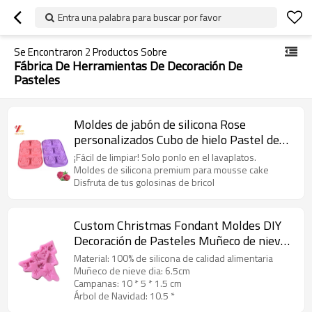
Entra una palabra para buscar por favor
Se Encontraron
2
Productos Sobre
Fábrica De Herramientas De Decoración De
Pasteles
Moldes de jabón de silicona Rose
personalizados Cubo de hielo Pastel de
silicona Magdalena Moldes de jabón
¡Fácil de limpiar! Solo ponlo en el lavaplatos.
Herramientas de decoración de pasteles
Moldes de silicona premium para mousse cake
Disfruta de tus golosinas de bricol
proveedor Proveedor
Custom Christmas Fondant Moldes DIY
Decoración de Pasteles Muñeco de nieve
Campanas Árbol de Navidad de Silicona
Material: 100% de silicona de calidad alimentaria
Azúcar artesanía Moldes FÁBRICA
Muñeco de nieve dia: 6.5cm
Campanas: 10 * 5 * 1.5 cm
Árbol de Navidad: 10.5 *