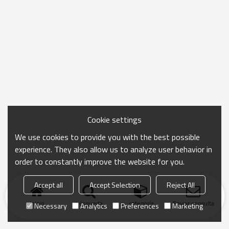
Cookie settings
We use cookies to provide you with the best possible
experience. They also allow us to analyze user behavior in
order to constantly improve the website for you.
Accept all
Accept Selection
Reject All
Inicio
búsqueda
categoría
Enviar consulta
Necessary
Analytics
Preferences
Marketing