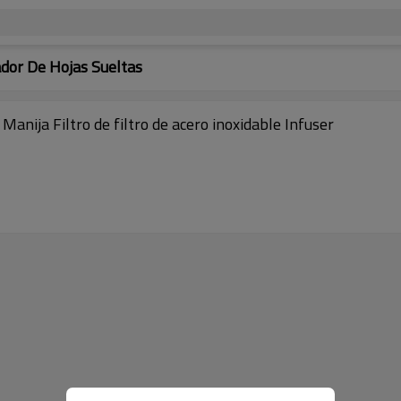
ador De Hojas Sueltas
 Manija Filtro de filtro de acero inoxidable Infuser