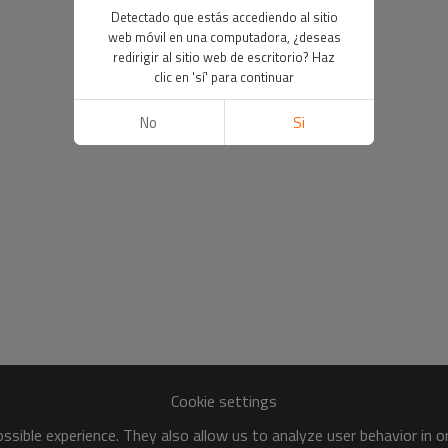
Detectado que estás accediendo al sitio
web móvil en una computadora, ¿deseas
redirigir al sitio web de escritorio? Haz
clic en 'sí' para continuar
No
Si
Cookie settings
sible experience. They also allow us to analyze user behavior in 