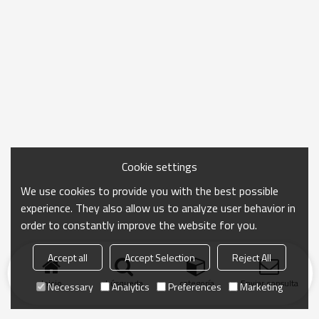
Cookie settings
We use cookies to provide you with the best possible
experience. They also allow us to analyze user behavior in
order to constantly improve the website for you.
Accept all
Accept Selection
Reject All
Inicio
búsqueda
categoría
Enviar consulta
Necessary
Analytics
Preferences
Marketing