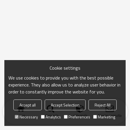
Cookie settings
We use cookies to provide you with the best possible
experience. They also allow us to analyze user behavior in
order to constantly improve the website for you.
Accept all
Accept Selection
Reject All
Inicio
búsqueda
categoría
Enviar consulta
Necessary
Analytics
Preferences
Marketing