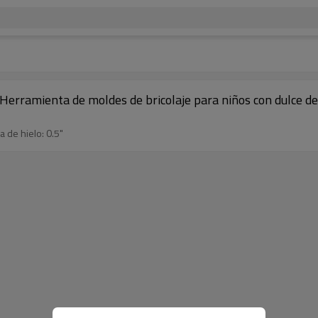
Herramienta de moldes de bricolaje para niños con dulce de 
a de hielo: 0.5"