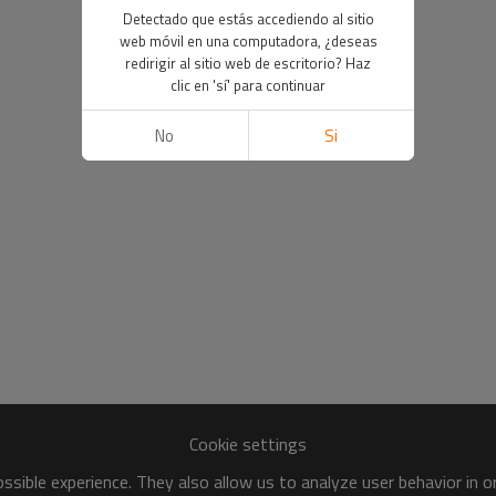
Detectado que estás accediendo al sitio
web móvil en una computadora, ¿deseas
redirigir al sitio web de escritorio? Haz
clic en 'sí' para continuar
No
Si
Cookie settings
sible experience. They also allow us to analyze user behavior in 