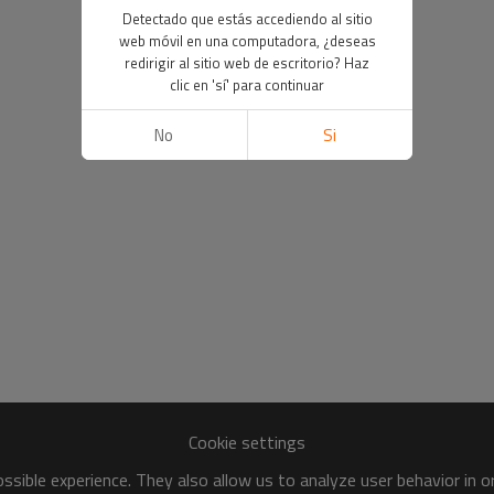
Detectado que estás accediendo al sitio
web móvil en una computadora, ¿deseas
redirigir al sitio web de escritorio? Haz
clic en 'sí' para continuar
No
Si
Cookie settings
sible experience. They also allow us to analyze user behavior in 