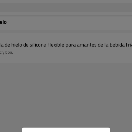
elo
a de hielo de silicona flexible para amantes de la bebida frí
c y bpa.