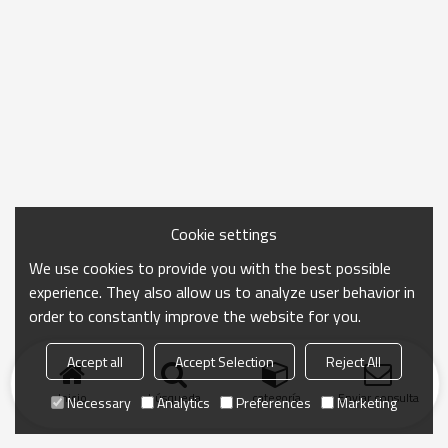
Cookie settings
We use cookies to provide you with the best possible
experience. They also allow us to analyze user behavior in
order to constantly improve the website for you.
Accept all
Accept Selection
Reject All
Inicio
búsqueda
categoría
Enviar consulta
Necessary
Analytics
Preferences
Marketing