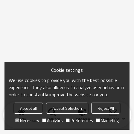
Cookie settings
We use cookies to provide you with the best possible
experience. They also allow us to analyze user behavior in
order to constantly improve the website for you.
Accept all
Accept Selection
Reject All
Inicio
búsqueda
categoría
Enviar consulta
Necessary
Analytics
Preferences
Marketing