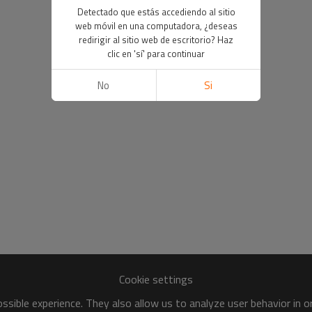
Detectado que estás accediendo al sitio
web móvil en una computadora, ¿deseas
redirigir al sitio web de escritorio? Haz
clic en 'sí' para continuar
No
Si
Cookie settings
sible experience. They also allow us to analyze user behavior in 