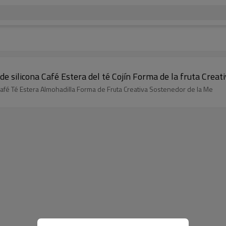
 de silicona Café Estera del té Cojín Forma de la fruta Cre
 Café Té Estera Almohadilla Forma de Fruta Creativa Sostenedor de la Me