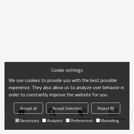
Cookie settings
We use cookies to provide you with the best possible
experience. They also allow us to analyze user behavior in
order to constantly improve the website for you.
Accept all
Accept Selection
Reject All
Inicio
búsqueda
categoría
Enviar consulta
Necessary
Analytics
Preferences
Marketing