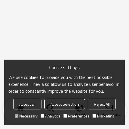
Cookie settings
We use cookies to provide you with the best possible
experience. They also allow us to analyze user behavior in
order to constantly improve the website for you.
Accept all
Accept Selection
Reject All
Inicio
búsqueda
categoría
Enviar consulta
Necessary
Analytics
Preferences
Marketing