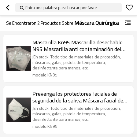
Entra una palabra para buscar por favor
Máscara Quirúrgica
Se Encontraron
2
Productos Sobre
Mascarilla Kn95 Mascarilla desechable
N95 Mascarilla anti contaminación del
aire Mascarilla facial
¡En stock! Todo tipo de materiales de protección,
máscaras, gafas, pistola de temperatura,
desinfectante para manos, etc.
modelo:KN95
Prevenga los protectores faciales de
seguridad de la saliva Máscara facial de
respiración reutilizable plegable Ffp2
¡En stock! Todo tipo de materiales de protección,
Máscara EN 149 ffp2
máscaras, gafas, pistola de temperatura,
desinfectante para manos, etc.
modelo:KN95