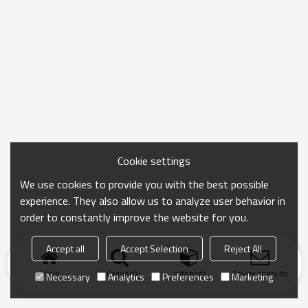
Cookie settings
We use cookies to provide you with the best possible
experience. They also allow us to analyze user behavior in
order to constantly improve the website for you.
Accept all
Accept Selection
Reject All
Inicio
búsqueda
categoría
Enviar consulta
Necessary
Analytics
Preferences
Marketing