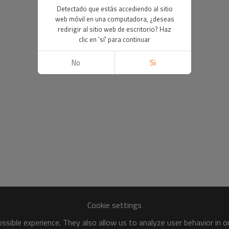
Detectado que estás accediendo al sitio
web móvil en una computadora, ¿deseas
redirigir al sitio web de escritorio? Haz
clic en 'sí' para continuar
No
Si
Cookie settings
sible experience. They also allow us to analyze user behavior in 