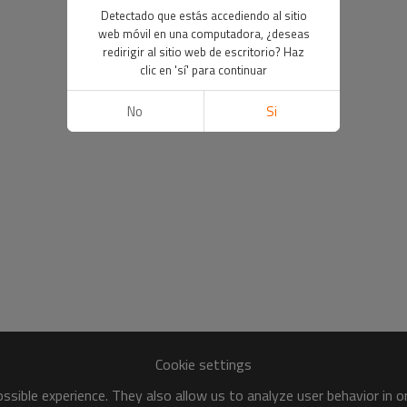
Detectado que estás accediendo al sitio
web móvil en una computadora, ¿deseas
redirigir al sitio web de escritorio? Haz
clic en 'sí' para continuar
No
Si
Cookie settings
sible experience. They also allow us to analyze user behavior in 