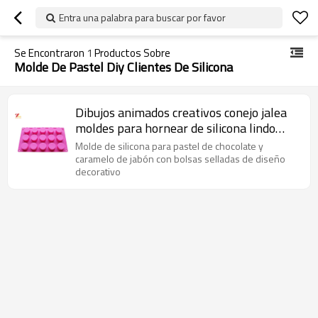
Entra una palabra para buscar por favor
Se Encontraron
1
Productos Sobre
Molde De Pastel Diy Clientes De Silicona
Dibujos animados creativos conejo jalea
moldes para hornear de silicona lindo
helado herramientas pastel de molde
Molde de silicona para pastel de chocolate y
caramelo de jabón con bolsas selladas de diseño
decorativo