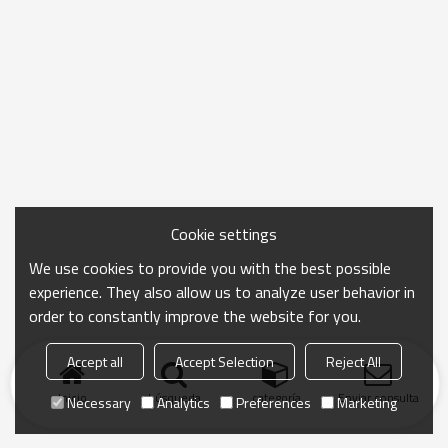
Cookie settings
We use cookies to provide you with the best possible
experience. They also allow us to analyze user behavior in
order to constantly improve the website for you.
Accept all
Accept Selection
Reject All
Inicio
búsqueda
categoría
Enviar consulta
Necessary
Analytics
Preferences
Marketing