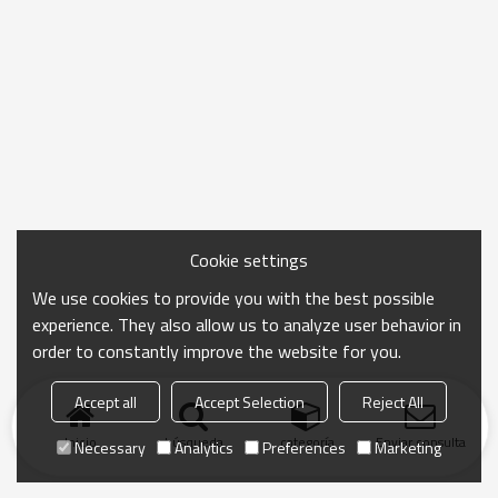
Cookie settings
We use cookies to provide you with the best possible
experience. They also allow us to analyze user behavior in
order to constantly improve the website for you.
Accept all
Accept Selection
Reject All
Inicio
búsqueda
categoría
Enviar consulta
Necessary
Analytics
Preferences
Marketing