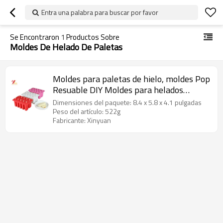
Entra una palabra para buscar por favor
Se Encontraron
1
Productos Sobre
Moldes De Helado De Paletas
Moldes para paletas de hielo, moldes Pop
Resuable DIY Moldes para helados
Fabricante de helados de hielo congelado
Dimensiones del paquete: 8.4 x 5.8 x 4.1 pulgadas
Set de 10 Silicona sin BPA
Peso del artículo: 522g
Fabricante: Xinyuan