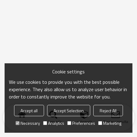
Cookie settings
We use cookies to provide you with the best possible
experience. They also allow us to analyze user behavior in
order to constantly improve the website for you.
Accept all
Accept Selection
Reject All
Inicio
búsqueda
categoría
Enviar consulta
Necessary
Analytics
Preferences
Marketing