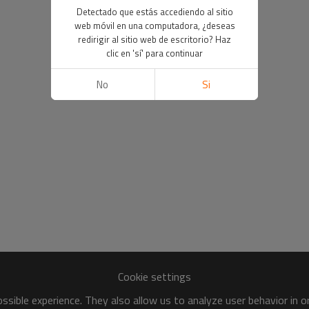
Detectado que estás accediendo al sitio
web móvil en una computadora, ¿deseas
redirigir al sitio web de escritorio? Haz
clic en 'sí' para continuar
No
Si
Cookie settings
sible experience. They also allow us to analyze user behavior in 