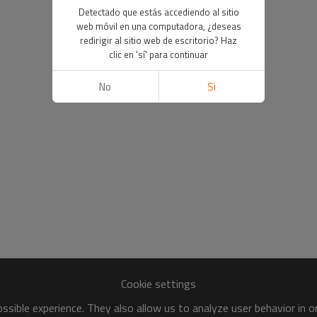
Detectado que estás accediendo al sitio
web móvil en una computadora, ¿deseas
redirigir al sitio web de escritorio? Haz
clic en 'sí' para continuar
No
Si
Cookie settings
sible experience. They also allow us to analyze user behavior in 