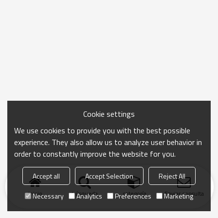
Cookie settings
We use cookies to provide you with the best possible
experience. They also allow us to analyze user behavior in
order to constantly improve the website for you.
Accept all
Accept Selection
Reject All
Inicio
búsqueda
categoría
Enviar consulta
Necessary
Analytics
Preferences
Marketing