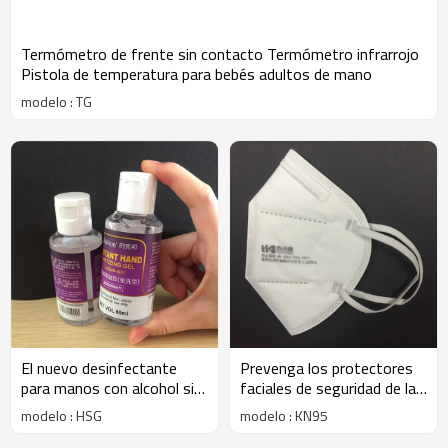
Termómetro de frente sin contacto Termómetro infrarrojo
Pistola de temperatura para bebés adultos de mano
modelo : TG
El nuevo desinfectante
Prevenga los protectores
para manos con alcohol sin
faciales de seguridad de la
agua de 60 ml mata los
saliva Máscara facial de
modelo : HSG
modelo : KN95
gérmenes gel
respiración reutilizable