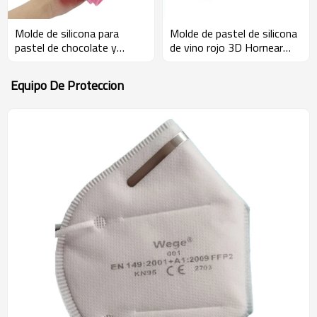
Molde de silicona para
Molde de pastel de silicona
pastel de chocolate y
de vino rojo 3D Hornear
caramelo de jabón con
herramientas de decoración
bolsas selladas de diseño
Pudding Mousse Mould
Equipo De Proteccion
decorativo