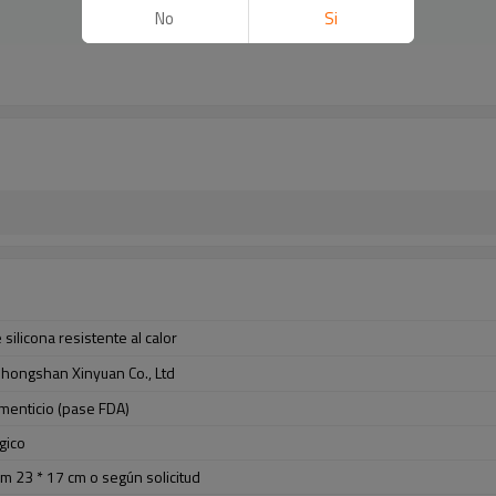
No
Si
silicona resistente al calor
Zhongshan Xinyuan Co., Ltd
imenticio (pase FDA)
gico
cm 23 * 17 cm o según solicitud