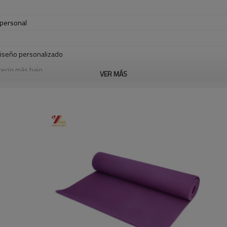
personal
diseño personalizado
precio más bajo
VER MÁS
croty directamente.
ucto de protección del medio ambiente.
xistente: 2 días; tiempo de smaple personalizado: 5 ~ 7 días
ón: 12-18 días después de la muestra confirmada.
an
go; T / T (depósito del 30%, 70% contra copia de B / L),
Western Union
nvío: FOB, CIF, Express
ias.