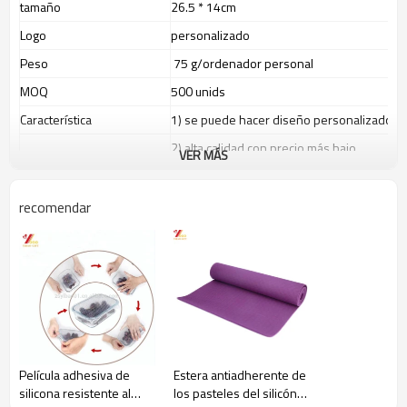
tamaño
26.5 * 14cm
Logo
personalizado
Peso
75 g
/ordenador personal
MOQ
500 unids
Característica
1) se puede hacer diseño personalizado
2) alta calidad con precio más bajo
VER MÁS
3) Producción de facroty directamente.
4) reutilizable
y producto de protección del
recomendar
Tiempo de muestra
Tiempo de muestra existente: 2 días; tiemp
Producción
Tiempo de producción: 12-18 días después
Condiciones de pago y
1) Puerto:
ZhongShan
envío
2) Condiciones de pago; T / T (depósito del 
3) Condiciones de envío: FOB, CIF, Express
Película adhesiva de
Estera antiadherente de
Característica de producto:
silicona resistente al
los pasteles del silicón