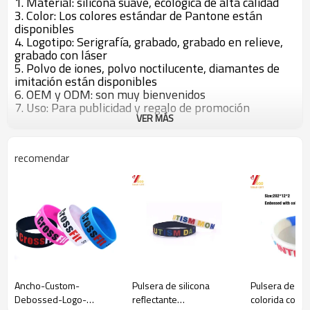
1. Material: silicona suave, ecológica de alta calidad
3. Color: Los colores estándar de Pantone están
disponibles
4. Logotipo: Serigrafía, grabado, grabado en relieve,
grabado con láser
5. Polvo de iones, polvo noctilucente, diamantes de
imitación están disponibles
6. OEM y ODM: son muy bienvenidos
7. Uso: Para publicidad y regalo de promoción
VER MÁS
empresarial.
8. Certificado: SGS, FDA, LFGB certificados
9. Tiempos de muestra: 5 días hábiles después de
recomendar
verificar el diseño.
10. Plazo de ejecución: 10 días hábiles después de
comprobar la muestra.
ít
Pulsera / Pulseras
Material
Goma de silicona
Logo
Deboss / Relieve / Imprimir
Adulto: 202 * 12 * 2mm Niño: 180 * 12 *
tamaño
2mm
MOQ
Sin límite
Color
Color personalizado
Ancho-Custom-
Pulsera de silicona
Pulsera de sil
Debossed-Logo-
reflectante
colorida con l
Pantalla del producto: