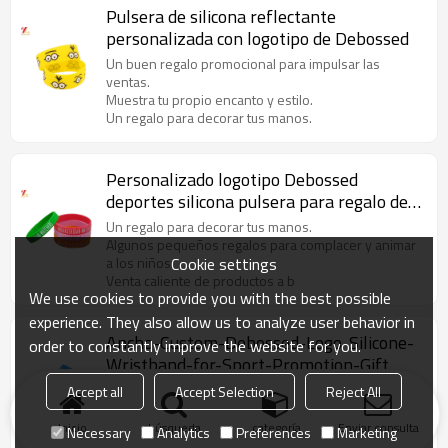
Pulsera de silicona reflectante
personalizada con logotipo de Debossed
Un buen regalo promocional para impulsar las
ventas.
Muestra tu propio encanto y estilo.
Un regalo para decorar tus manos.
Personalizado logotipo Debossed
deportes silicona pulsera para regalo de
promoción
Un regalo para decorar tus manos.
Algunos pequeños regalos para complacer y animar
Cookie settings
a los niños.
Venta caliente de productos a b
We use cookies to provide you with the best possible
experience. They also allow us to analyze user behavior in
Ancho-Custom-Debossed-Logo-Silicone-
order to constantly improve the website for you.
Wristband-for-Sport-Promotion-Gift
OEM y ODM: son muy bienvenidos
Accept all
Accept Selection
Reject All
Uso: Para publicidad y regalo de promoción
empresarial.
Inicio
búsqueda
categoría
Enviar consulta
Necessary
Analytics
Preferences
Marketing
Certificado: SGS, FDA, LFGB certificados