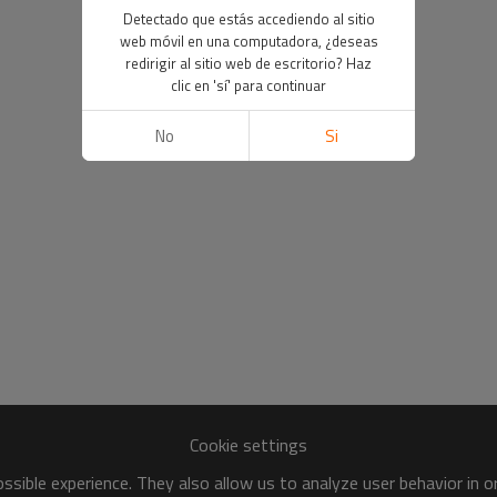
Detectado que estás accediendo al sitio
web móvil en una computadora, ¿deseas
redirigir al sitio web de escritorio? Haz
clic en 'sí' para continuar
No
Si
Cookie settings
sible experience. They also allow us to analyze user behavior in 