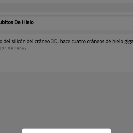
ubitos De Hielo
o del silicón del cráneo 3D, hace cuatro cráneos de hielo gi
12 * 8.5 * 5CM)