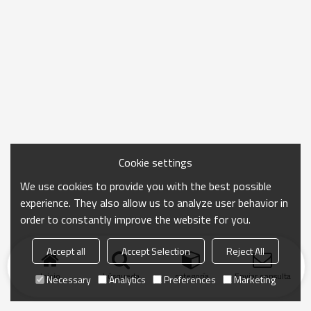
Cookie settings
We use cookies to provide you with the best possible
experience. They also allow us to analyze user behavior in
order to constantly improve the website for you.
Accept all
Accept Selection
Reject All
Inicio
búsqueda
categoría
Enviar consulta
Necessary
Analytics
Preferences
Marketing