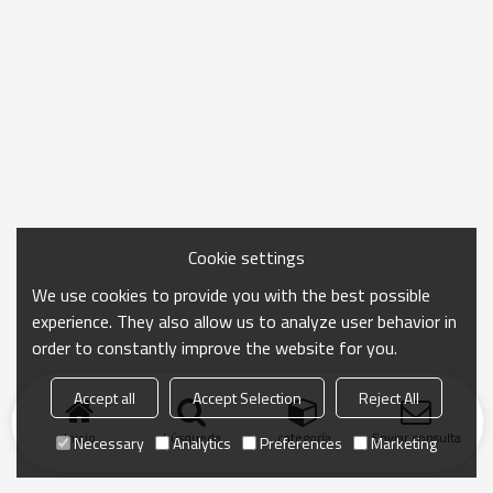
Cookie settings
We use cookies to provide you with the best possible
experience. They also allow us to analyze user behavior in
order to constantly improve the website for you.
Accept all
Accept Selection
Reject All
Inicio
búsqueda
categoría
Enviar consulta
Necessary
Analytics
Preferences
Marketing