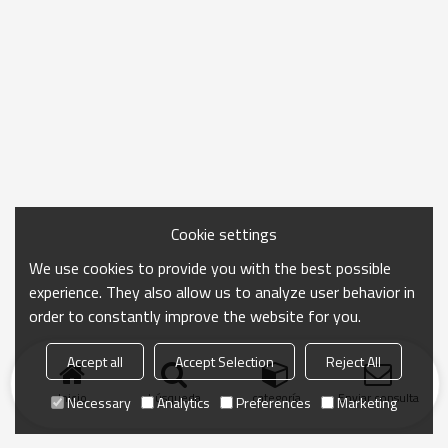
Cookie settings
We use cookies to provide you with the best possible
experience. They also allow us to analyze user behavior in
order to constantly improve the website for you.
Accept all
Accept Selection
Reject All
Inicio
búsqueda
categoría
Enviar consulta
Necessary
Analytics
Preferences
Marketing