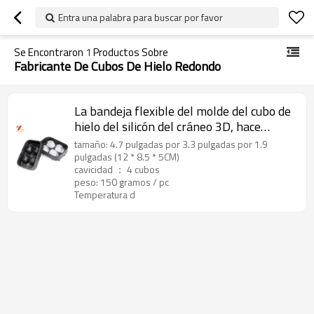
Entra una palabra para buscar por favor
Se Encontraron
1
Productos Sobre
Fabricante De Cubos De Hielo Redondo
La bandeja flexible del molde del cubo de
hielo del silicón del cráneo 3D, hace
cuatro cráneos de hielo gigantes,
tamaño: 4.7 pulgadas por 3.3 pulgadas por 1.9
fabricante redondo del cubo de hielo
pulgadas (12 * 8.5 * 5CM)
cavicidad ： 4 cubos
peso: 150 gramos / pc
Temperatura d