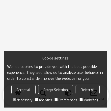
Cookie settings
We use cookies to provide you with the best possible
experience. They also allow us to analyze user behavior in
order to constantly improve the website for you.
Accept all
Accept Selection
Reject All
Inicio
búsqueda
categoría
Enviar consulta
Necessary
Analytics
Preferences
Marketing