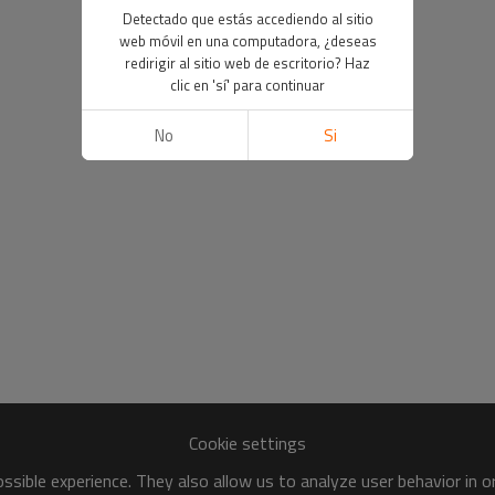
Detectado que estás accediendo al sitio
web móvil en una computadora, ¿deseas
redirigir al sitio web de escritorio? Haz
clic en 'sí' para continuar
No
Si
Cookie settings
sible experience. They also allow us to analyze user behavior in 