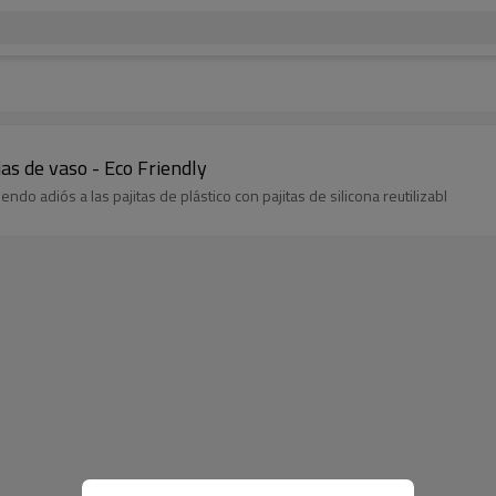
s de vaso - Eco Friendly
o adiós a las pajitas de plástico con pajitas de silicona reutilizabl