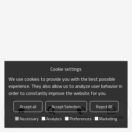
Cookie settings
We use cookies to provide you with the best possible
experience. They also allow us to analyze user behavior in
order to constantly improve the website for you.
Accept all
Accept Selection
Reject All
Inicio
búsqueda
categoría
Enviar consulta
Necessary
Analytics
Preferences
Marketing