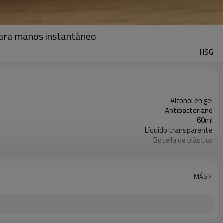
 para manos instantáneo
HSG
Alcohol en gel
Antibacteriano
60ml
Líquido transparente
Botella de plástico
Desinfectante de manos sin agua
Gel líquido
MÁS