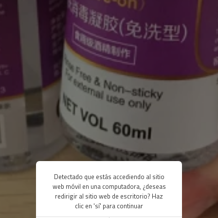
Detectado que estás accediendo al sitio
web móvil en una computadora, ¿deseas
redirigir al sitio web de escritorio? Haz
clic en 'sí' para continuar