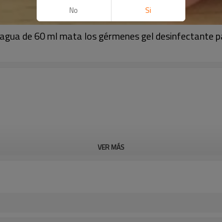
No
Si
n agua de 60 ml mata los gérmenes gel desinfectante
VER MÁS