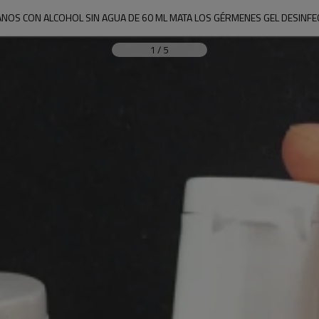
ANOS CON ALCOHOL SIN AGUA DE 60 ML MATA LOS GÉRMENES GEL DESINF
1
/
5