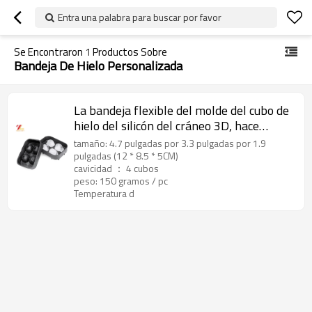
Entra una palabra para buscar por favor
Se Encontraron
1
Productos Sobre
Bandeja De Hielo Personalizada
La bandeja flexible del molde del cubo de
hielo del silicón del cráneo 3D, hace
cuatro cráneos de hielo gigantes,
tamaño: 4.7 pulgadas por 3.3 pulgadas por 1.9
fabricante redondo del cubo de hielo
pulgadas (12 * 8.5 * 5CM)
cavicidad ： 4 cubos
peso: 150 gramos / pc
Temperatura d