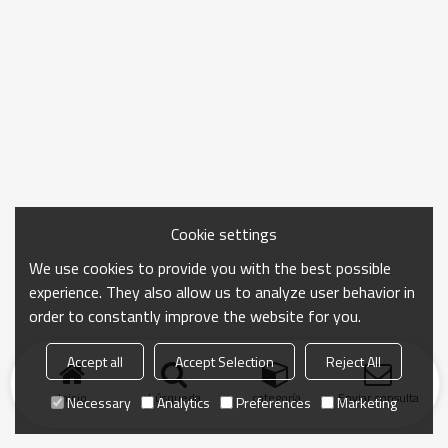
Cookie settings
We use cookies to provide you with the best possible
experience. They also allow us to analyze user behavior in
order to constantly improve the website for you.
Accept all
Accept Selection
Reject All
Inicio
búsqueda
categoría
Enviar consulta
Necessary
Analytics
Preferences
Marketing