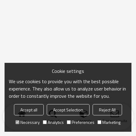
Cookie settings
We use cookies to provide you with the best possible
experience. They also allow us to analyze user behavior in
order to constantly improve the website for you.
Accept all
Accept Selection
Reject All
Inicio
búsqueda
categoría
Enviar consulta
Necessary
Analytics
Preferences
Marketing