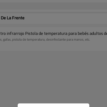
 De La Frente
ro infrarrojo Pistola de temperatura para bebés adultos 
s, gafas, pistola de temperatura, desinfectante para manos, etc.