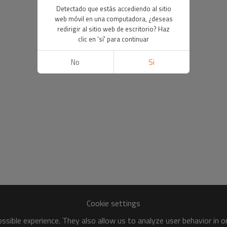
Detectado que estás accediendo al sitio
web móvil en una computadora, ¿deseas
redirigir al sitio web de escritorio? Haz
clic en 'sí' para continuar
No
Si
Cookie settings
sible experience. They also allow us to analyze user behavior in 