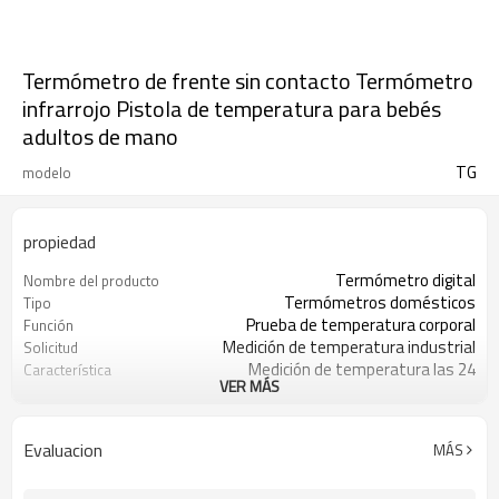
Termómetro de frente sin contacto Termómetro
infrarrojo Pistola de temperatura para bebés
adultos de mano
TG
modelo
propiedad
Termómetro digital
Nombre del producto
Termómetros domésticos
Tipo
Prueba de temperatura corporal
Función
Medición de temperatura industrial
Solicitud
Medición de temperatura las 24
Característica
VER MÁS
horas
129g
Peso
2 * batería AA
Batería
Evaluacion
MÁS
32-42 ℃
Rango de medición