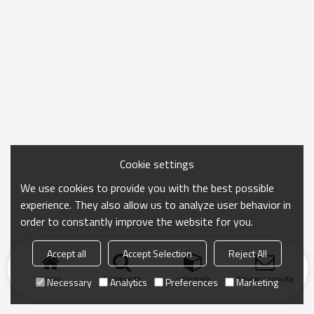
Cookie settings
We use cookies to provide you with the best possible
experience. They also allow us to analyze user behavior in
order to constantly improve the website for you.
Accept all
Accept Selection
Reject All
Inicio
búsqueda
categoría
Enviar consulta
Necessary
Analytics
Preferences
Marketing